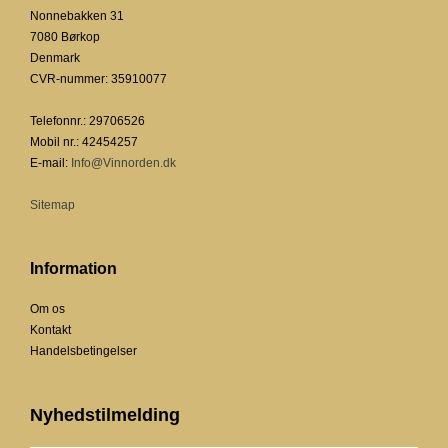
Nonnebakken 31
7080 Børkop
Denmark
CVR-nummer
:
35910077
Telefonnr.
:
29706526
Mobil nr.
:
42454257
E-mail
:
Info@Vinnorden.dk
Sitemap
Information
Om os
Kontakt
Handelsbetingelser
Nyhedstilmelding