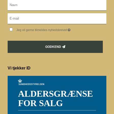
Jeg vil gerne tilmeldes nyhedsbrevet
GODKEND
Vi tjekker ID