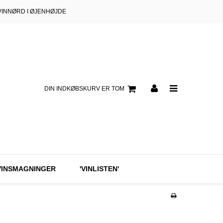
VINNØRD I ØJENHØJDE
DIN INDKØBSKURV ER TOM
VINSMAGNINGER
'VINLISTEN'