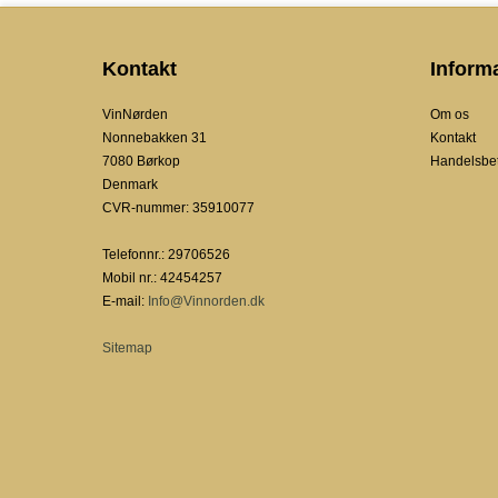
Kontakt
Inform
VinNørden
Om os
Nonnebakken 31
Kontakt
7080 Børkop
Handelsbet
Denmark
CVR-nummer
:
35910077
Telefonnr.
:
29706526
Mobil nr.
:
42454257
E-mail
:
Info@Vinnorden.dk
Sitemap