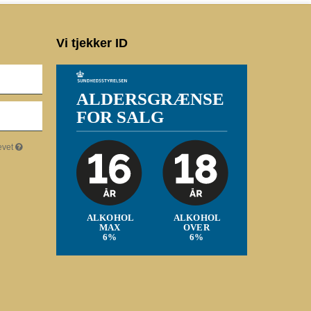
Vi tjekker ID
evet