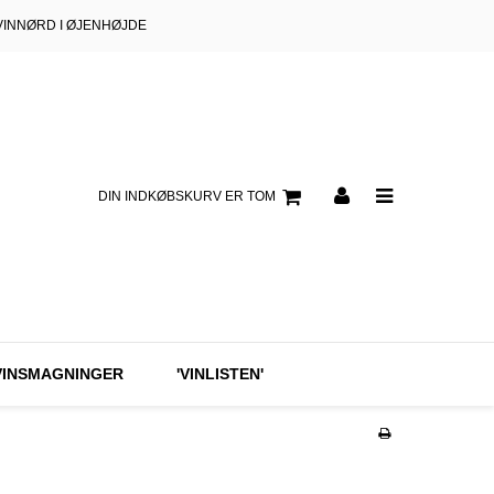
VINNØRD I ØJENHØJDE
DIN INDKØBSKURV ER TOM
VINSMAGNINGER
'VINLISTEN'