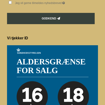
Jeg vil gerne tilmeldes nyhedsbrevet
GODKEND
Vi tjekker ID