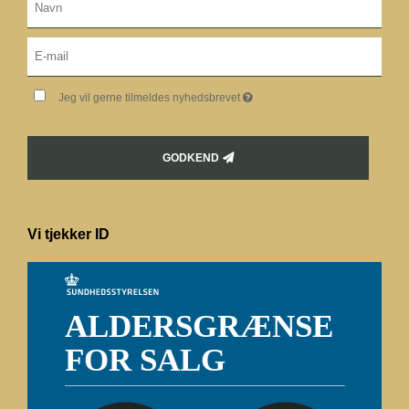
Jeg vil gerne tilmeldes nyhedsbrevet
GODKEND
Vi tjekker ID