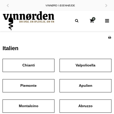
VINNØRD I ØJENHØJDE
0
Italien
Chianti
Valpolicella
Piemonte
Apulien
Montalcino
Abruzzo