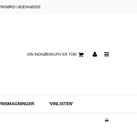
VINNØRD I ØJENHØJDE
DIN INDKØBSKURV ER TOM
VINSMAGNINGER
'VINLISTEN'