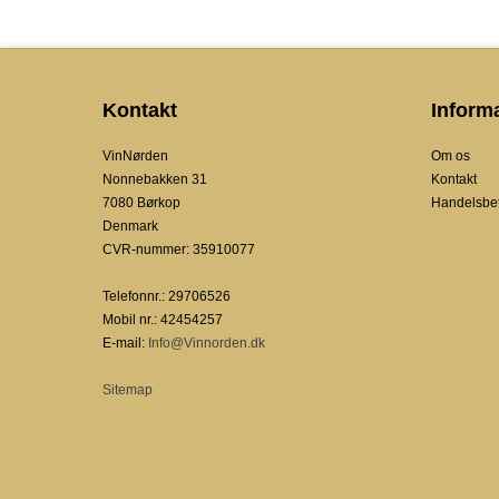
Kontakt
Inform
VinNørden
Om os
Nonnebakken 31
Kontakt
7080 Børkop
Handelsbet
Denmark
CVR-nummer
:
35910077
Telefonnr.
:
29706526
Mobil nr.
:
42454257
E-mail
:
Info@Vinnorden.dk
Sitemap