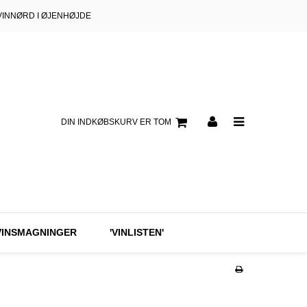
VINNØRD I ØJENHØJDE
DIN INDKØBSKURV ER TOM
VINSMAGNINGER
'VINLISTEN'