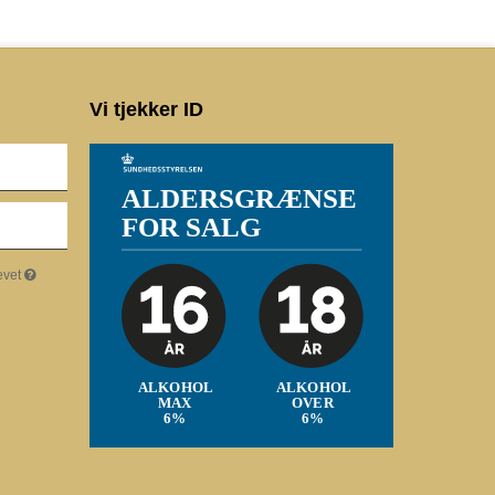
Vi tjekker ID
evet