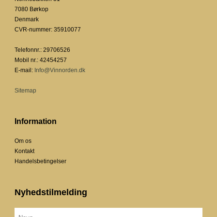
7080 Børkop
Denmark
CVR-nummer
:
35910077
Telefonnr.
:
29706526
Mobil nr.
:
42454257
E-mail
:
Info@Vinnorden.dk
Sitemap
Information
Om os
Kontakt
Handelsbetingelser
Nyhedstilmelding