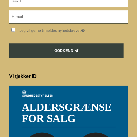
Jeg vil gerne tilmeldes nyhedsbrevet
GODKEND
Vi tjekker ID