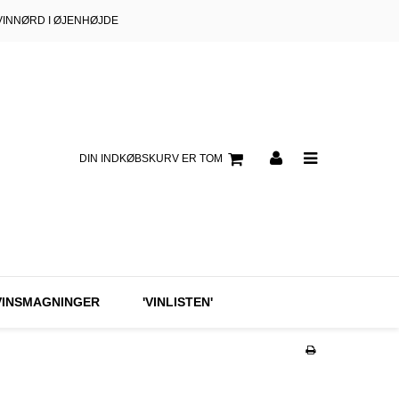
VINNØRD I ØJENHØJDE
DIN INDKØBSKURV ER TOM
VINSMAGNINGER
'VINLISTEN'