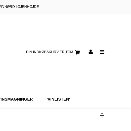
VINNØRD I ØJENHØJDE
DIN INDKØBSKURV ER TOM
VINSMAGNINGER
'VINLISTEN'