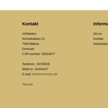
Kontakt
Inform
VinNørden
Om os
Nonnebakken 31
Kontakt
7080 Børkop
Handelsbet
Denmark
CVR-nummer
:
35910077
Telefonnr.
:
29706526
Mobil nr.
:
42454257
E-mail
:
Info@Vinnorden.dk
Sitemap