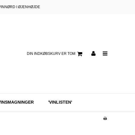
VINNØRD I ØJENHØJDE
DIN INDKØBSKURV ER TOM
VINSMAGNINGER
'VINLISTEN'