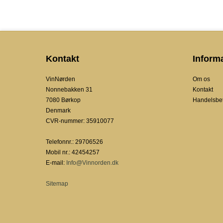
Kontakt
Inform
VinNørden
Om os
Nonnebakken 31
Kontakt
7080 Børkop
Handelsbet
Denmark
CVR-nummer
:
35910077
Telefonnr.
:
29706526
Mobil nr.
:
42454257
E-mail
:
Info@Vinnorden.dk
Sitemap