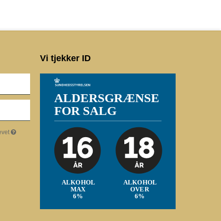
Vi tjekker ID
evet