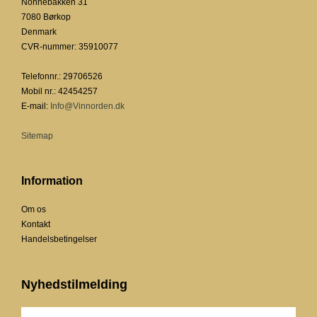
Nonnebakken 31
7080 Børkop
Denmark
CVR-nummer
:
35910077
Telefonnr.
:
29706526
Mobil nr.
:
42454257
E-mail
:
Info@Vinnorden.dk
Sitemap
Information
Om os
Kontakt
Handelsbetingelser
Nyhedstilmelding