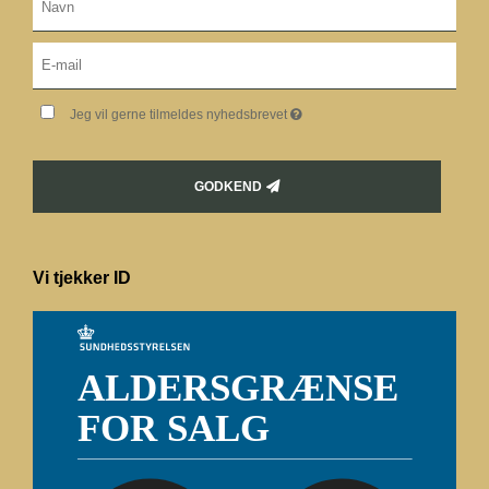
Jeg vil gerne tilmeldes nyhedsbrevet
GODKEND
Vi tjekker ID