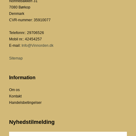
Nonnebakken 31
7080 Børkop
Denmark
CVR-nummer
:
35910077
Telefonnr.
:
29706526
Mobil nr.
:
42454257
E-mail
:
Info@Vinnorden.dk
Sitemap
Information
Om os
Kontakt
Handelsbetingelser
Nyhedstilmelding