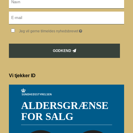
Jeg vil gerne tilmeldes nyhedsbrevet
GODKEND
Vi tjekker ID